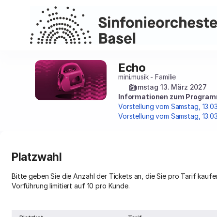
Platzwahl
[Theater
Basel
|
13.03.2027
-
Echo
Echo
14:30
mini.musik - Familie
|
Samstag 13. März 2027
Echo]
Informationen zum Programm
-
Vorstellung vom Samstag, 13.03
Sinfonieorchester
Vorstellung vom Samstag, 13.03
Basel
Platzwahl
Bitte geben Sie die Anzahl der Tickets an, die Sie pro Tarif kaufe
Vorführung limitiert auf 10 pro Kunde.