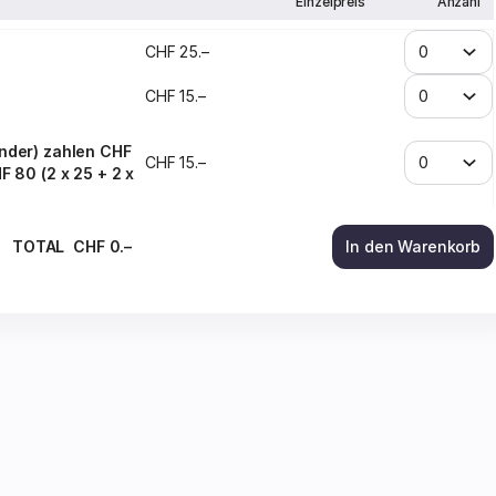
Einzelpreis
Anzahl
CHF
25
.
–
CHF
15
.
–
inder) zahlen CHF
CHF
15
.
–
F 80 (2 x 25 + 2 x
TOTAL
CHF
0
.
–
In den Warenkorb