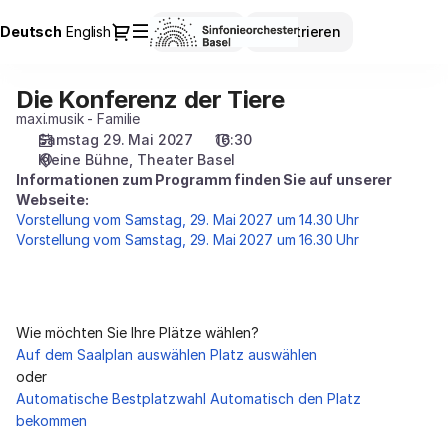
Platzauswahl
Dialog
Aktuelle
Deutsch
English
Anmelden
Registrieren
[Theater
Sprache
Basel
|
Die Konferenz der Tiere
Die
29.05.2027
Konferenz
maxi.musik - Familie
-
der
Samstag 29. Mai 2027
16:30
16:30
Kleine Bühne
Theater Basel
Tiere
|
Informationen zum Programm finden Sie auf unserer
Die
Webseite:
Konferenz
Vorstellung vom Samstag, 29. Mai 2027 um 14.30 Uhr
der
Vorstellung vom Samstag, 29. Mai 2027 um 16.30 Uhr
Tiere]
-
Sinfonieorchester
Basel
Wie möchten Sie Ihre Plätze wählen?
Auf dem Saalplan auswählen
Platz auswählen
oder
Automatische Bestplatzwahl
Automatisch den Platz
bekommen