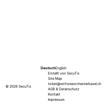
Fußzeile
Aktuelle
Deutsch
English
Sprache
Erstellt von SecuTix
Site Map
ticket@sinfonieorchesterbasel.ch
© 2026 SecuTix
AGB & Datenschutz
Kontakt
Impressum